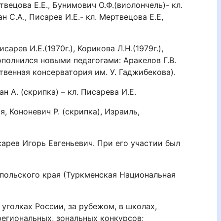
твецова Е.Е., Бунимович О.Ф.(виолончель)- кл.
н С.А., Писарев И.Е.- кл. Мертвецова Е.Е,
ев И.Е.(1970г.), Корикова Л.Н.(1979г.),
 пополнился новыми педагогами: Аракелов Г.В.
твенная консерватория им. У. Гаджибекова).
ан А. (скрипка) – кл. Писарева И.Е.
, Кононевич Р. (скрипка), Израиль,
арев Игорь Евгеньевич. При его участии был
опольского края (Туркменская Национальная
уголках России, за рубежом, в школах,
региональных, зональных конкурсов;