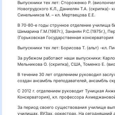
Выпускники тех лет: Стороженко Р. (виолончель
Новогрудского К.Л., Даниелян Т.А. (скрипка)- к
Синельников М. – кл. Мертвецова Е.Е.
В 70-80-е годы струнное отделение училища бы
Шимарина Г.М.(1987г.), Зананян Р.С.(1975г.), П
(Горьковская Государственная консерватория 
Выпускники тех лет: Борисова Т. (альт) -кл. Пис
За рубежом работают наши выпускники: Карлов 
Мельникова О. (скрипка), США, Томенко Е. (вио
В течение 30 лет отделением руководил заслу
создан ансамбль преподавателей, ансамбль ск
С 2012 г. отделением руководит Туницкая Анж
Консерватория), кл. профессора Ахмеджановой
За период своего существования училище выпу
училищах, ВУЗах, оркестрах. На сегодняшний 