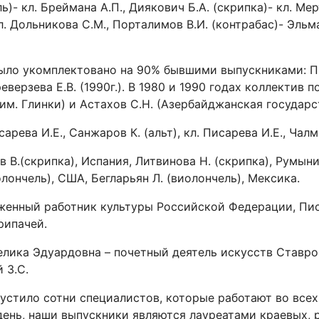
)- кл. Бреймана А.П., Диякович Б.А. (скрипка)- кл. Мер
л. Дольникова С.М., Порталимов В.И. (контрабас)- Эльма
ло укомплектовано на 90% бывшими выпускниками: Писар
ереверзева Е.В. (1990г.). В 1980 и 1990 годах коллектив
им. Глинки) и Астахов С.Н. (Азербайджанская государс
арева И.Е., Санжаров К. (альт), кл. Писарева И.Е., Чалм
В.(скрипка), Испания, Литвинова Н. (скрипка), Румыния
лончель), США, Бегларьян Л. (виолончель), Мексика.
женный работник культуры Российской Федерации, Пис
рипачей.
елика Эдуардовна – почетный деятель искусств Ставр
 З.С.
стило сотни специалистов, которые работают во всех 
день, наши выпускники являются лауреатами краевых, 