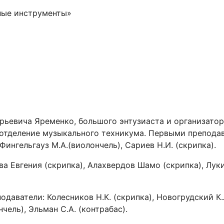
ные инструменты»
рьевича Яременко, большого энтузиаста и организатор
 отделение музыкального техникума. Первыми преподава
, Фингельгауз М.А.(виолончель), Сариев Н.И. (скрипка).
 Евгения (скрипка), Алахвердов Шамо (скрипка), Лукид
даватели: Колесников Н.К. (скрипка), Новогрудский К.Л
чель), Эльман С.А. (контрабас).