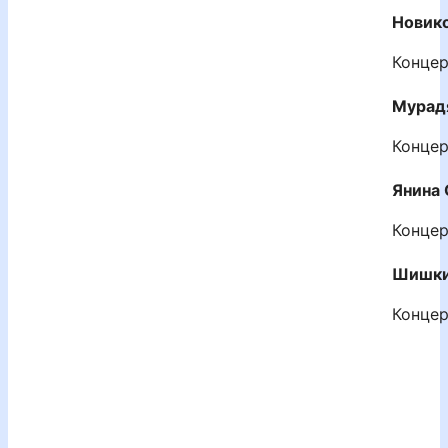
Новико
Концер
Мурад
Концер
Янина 
Концер
Шишки
Концер