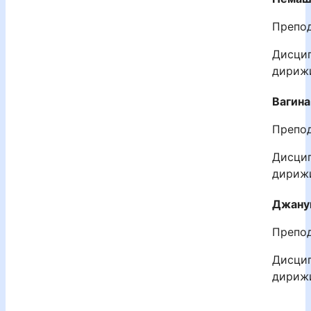
Препод
Дисцип
дириж
Вагина
Препод
Дисцип
дириж
Джану
Препод
Дисцип
дириж