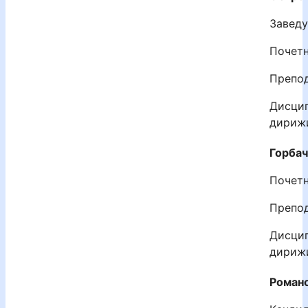
Завед
Почетн
Препод
Дисцип
дириж
Горбач
Почетн
Препод
Дисцип
дириж
Романо