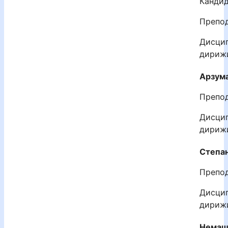
Кандид
Препод
Дисцип
дириж
Арзума
Препод
Дисцип
дириж
Степа
Препод
Дисцип
дириж
Немаш