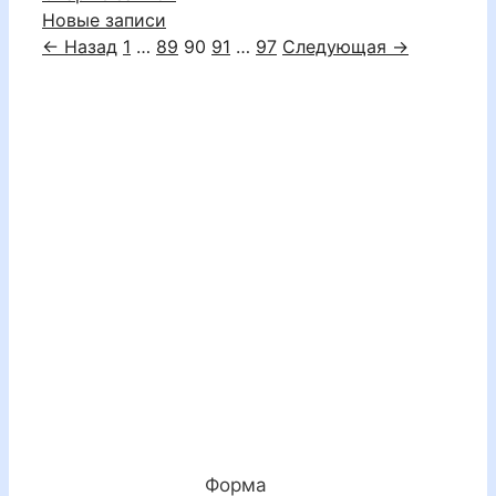
Новые записи
Страница
Страница
Страница
Страница
Страница
←
Назад
1
…
89
90
91
…
97
Следующая
→
Форма